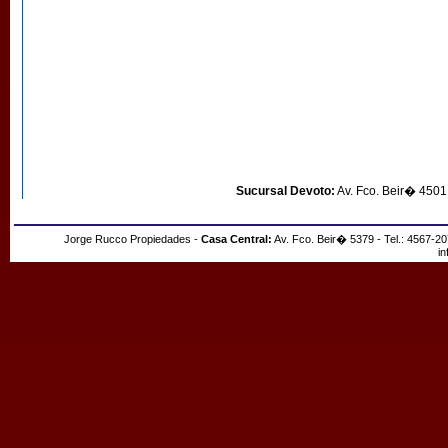
Jorge Rucco Propiedades -
Casa C
Sucursal Devoto:
Av. Fco. Beir� 4501 
Jorge Rucco Propiedades -
Casa Central:
Av. Fco. Beir� 5379 - Tel.: 4567-2
i