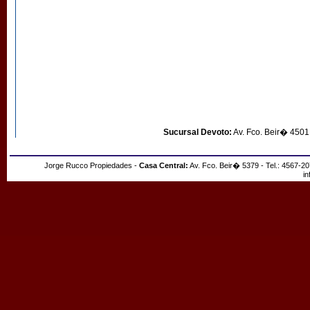
Jorge Rucco Propiedades -
Casa C
Sucursal Devoto:
Av. Fco. Beir� 4501 
Jorge Rucco Propiedades -
Casa Central:
Av. Fco. Beir� 5379 - Tel.: 4567-2
i