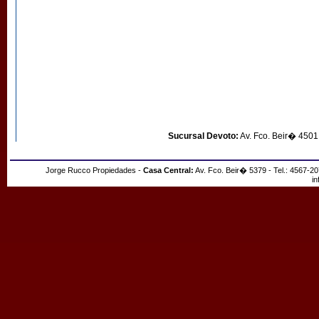
Jorge Rucco Propiedades -
Casa C
Sucursal Devoto:
Av. Fco. Beir� 4501 
Jorge Rucco Propiedades -
Casa Central:
Av. Fco. Beir� 5379 - Tel.: 4567-2
i