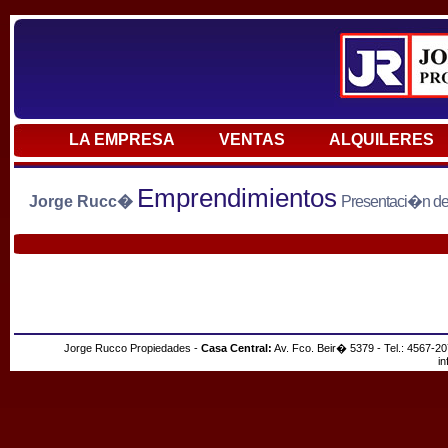
LA EMPRESA
VENTAS
ALQUILERES
Emprendimientos
Jorge Rucc�
Presentaci�n de 
Jorge Rucco Propiedades -
Casa Central:
Av. Fco. Beir� 5379 - Tel.: 4567-2
i